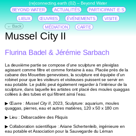
(re)connecting.earth (02) – Beyond Water
BEYOND WATER
ACTUALITÉS
PARTICIPANT·E·S
LIEUX
ŒUVRES
ÉVÉNEMENTS
VISITE
← Back
MÉDIATION
CARTE
Mussel City II
Flurina Badel & Jérémie Sarbach
La deuxième partie se compose d’une sculpture en plexiglas
agissant comme filtre et comme fontaine à eau. Placée près de la
cabane des Mouettes genevoises, la sculpture est équipée d’un
robinet pour que les visiteurs et visiteuses puissent se servir en
eau potable. Le public peut également regarder à l’intérieur de la
sculpture, dans laquelle les artistes ont placé des moules quaggas
collées à des tubes et qui filtrent ainsi l’eau.
▶ Œuvre :
Mussel City II
, 2023, Sculpture: aquarium, moules
quaggas, pierres, eau et autres matières, 120 x 50 x 180 cm
▶ Lieu : Débarcadère des Pâquis
▶ Collaboration scientifique : Ariane Schertenleib, ingénieure en
eau potable et Association pour la Sauvegarde du Léman