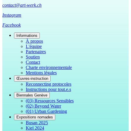
contact@art-werk.ch
Instagram
Facebook
Informations
À propos
L'équipe
Partenaires
Soutien
Contact
Charte environnementale
Mentions légales
Œuvres-instruction
Reconnecting protocoles
Instructions pour tout.e.s
Biennales Genève
(03) Ressources Sensibles
(02) Beyond Water
(01) Urban Gardening
Expositions nomades
Busan 2025
Kiel 2024