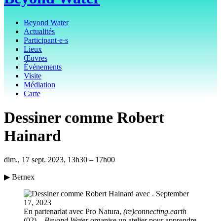
Beyond Water
Actualités
Participant·e·s
Lieux
Œuvres
Événements
Visite
Médiation
Carte
Dessiner comme Robert
Hainard
dim., 17 sept. 2023, 13h30 – 17h00
▶ Bernex
En partenariat avec Pro Natura,
(re)connecting.earth
(02)
– Beyond Water
organise un atelier pour apprendre