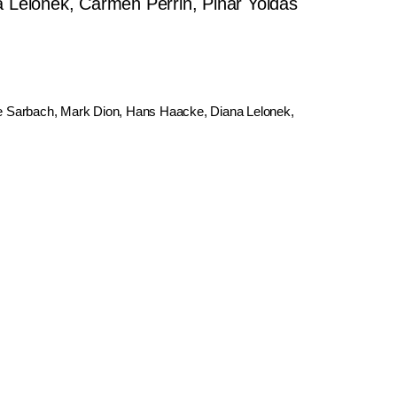
a Lelonek, Carmen Perrin, Pinar Yoldas
ie Sarbach, Mark Dion, Hans Haacke, Diana Lelonek,