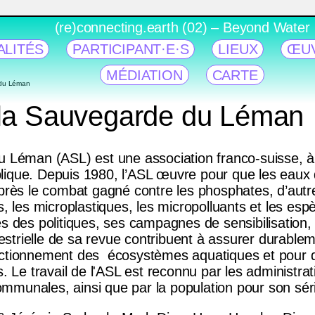
(re)connecting.earth (02) – Beyond Water
ALITÉS
PARTICIPANT·E·S
LIEUX
ŒU
MÉDIATION
CARTE
 du Léman
 la Sauvegarde du Léman
 Léman (ASL) est une association franco-suisse, à b
publique. Depuis 1980, l’ASL œuvre pour que les eaux
Après le combat gagné contre les phosphates, d’autr
s, les microplastiques, les micropolluants et les e
ès des politiques, ses campagnes de sensibilisatio
imestrielle de sa revue contribuent à assurer durable
onctionnement des écosystèmes aquatiques et pour
. Le travail de l'ASL est reconnu par les administrat
munales, ainsi que par la population pour son série