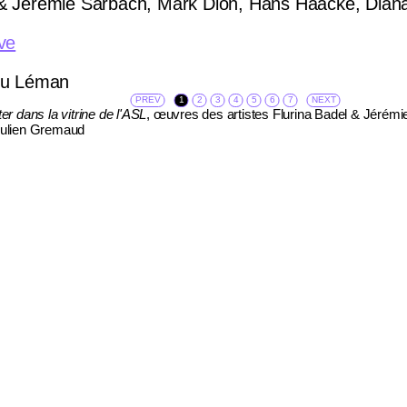
l & Jérémie Sarbach, Mark Dion, Hans Haacke, Dian
ve
PREV
1
2
3
4
5
6
7
NEXT
 dans la vitrine de l'ASL
, œuvres des artistes Flurina Badel & Jérém
Julien Gremaud