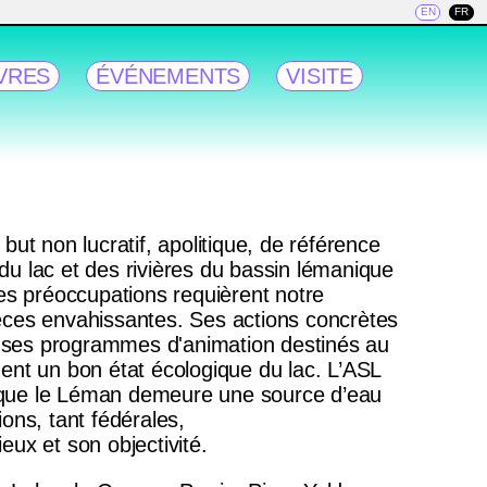
EN
FR
VRES
ÉVÉNEMENTS
VISITE
ut non lucratif, apolitique, de référence
 du lac et des rivières du bassin lémanique
es préoccupations requièrent notre
spèces envahissantes. Ses actions concrètes
n, ses programmes d'animation destinés au
ment un bon état écologique du lac. L’ASL
 que le Léman demeure une source d’eau
ions, tant fédérales,
ux et son objectivité.