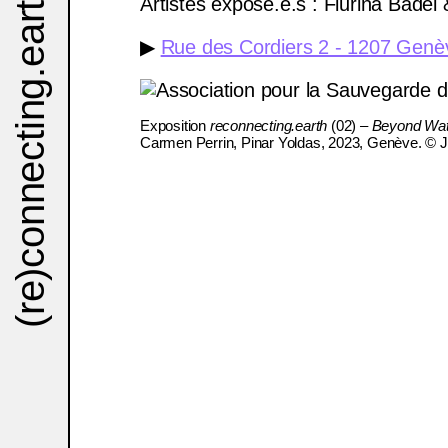
.earth
Artistes exposé.e.s : Flurina Bade
▶
Rue des Cordiers 2 - 1207 Genè
(re)connecting
Exposition
reconnecting.earth
(02)
– Beyond Water
Carmen Perrin, Pinar Yoldas, 2023, Genève. © 