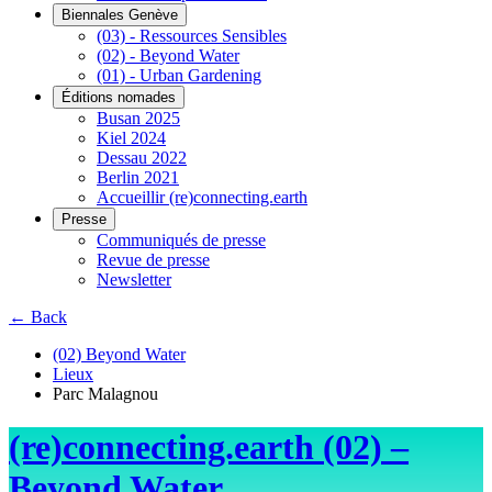
Biennales Genève
(03) - Ressources Sensibles
(02) - Beyond Water
(01) - Urban Gardening
Éditions nomades
Busan 2025
Kiel 2024
Dessau 2022
Berlin 2021
Accueillir (re)connecting.earth
Presse
Communiqués de presse
Revue de presse
Newsletter
← Back
(02) Beyond Water
Lieux
Parc Malagnou
(re)connecting.earth (02) –
Beyond Water