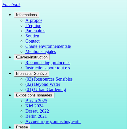
Facebook
Informations
À propos
L'équipe
Partenaires
Soutien
Contact
Charte environnementale
Mentions légales
Œuvres-instruction
Reconnecting protocoles
Instructions pour tout.e.s
Biennales Genève
(03) Ressources Sensibles
(02) Beyond Water
(01) Urban Gardening
Expositions nomades
Busan 2025
Kiel 2024
Dessau 2022
Berlin 2021
Accueillir (re)connecting.earth
Presse