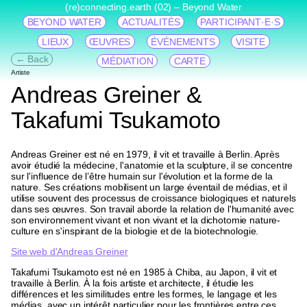
(re)connecting.earth (02) – Beyond Water
BEYOND WATER
ACTUALITÉS
PARTICIPANT·E·S
LIEUX
ŒUVRES
ÉVÉNEMENTS
VISITE
← Back
MÉDIATION
CARTE
Artiste
Andreas Greiner &
Takafumi Tsukamoto
Andreas Greiner est né en 1979, il vit et travaille à Berlin. Après
avoir étudié la médecine, l'anatomie et la sculpture, il se concentre
sur l'influence de l’être humain sur l'évolution et la forme de la
nature. Ses créations mobilisent un large éventail de médias, et il
utilise souvent des processus de croissance biologiques et naturels
dans ses œuvres. Son travail aborde la relation de l'humanité avec
son environnement vivant et non vivant et la dichotomie nature-
culture en s'inspirant de la biologie et de la biotechnologie.
Site web d'Andreas Greiner
Takafumi Tsukamoto est né en 1985 à Chiba, au Japon, il vit et
travaille à Berlin. À la fois artiste et architecte, il étudie les
différences et les similitudes entre les formes, le langage et les
médias, avec un intérêt particulier pour les frontières entre ces