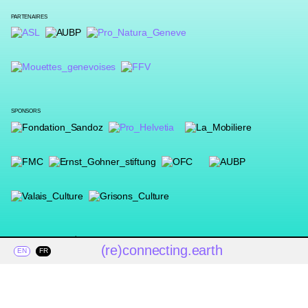
PARTENAIRES
SPONSORS
COLLABORATIONS ACADÉMIQUES
(re)connecting.earth
EN
FR