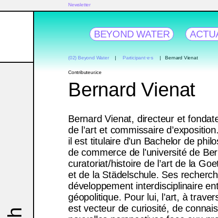
Newsletter
BEYOND WATER
ACTU
(02) Beyond Water
Participant·e·s
Bernard Vienat
Contributeur.ice
Bernard Vienat
Bernard Vienat, directeur et fondate
de l’art et commissaire d’expositio
il est titulaire d’un Bachelor de philo
de commerce de l'université de Ber
curatoriat/histoire de l’art de la Go
et de la Städelschule. Ses recherche
développement interdisciplinaire ent
géopolitique. Pour lui, l’art, à trav
est vecteur de curiosité, de connais