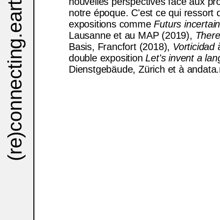
.earth
nouvelles perspectives face aux pr
notre époque. C'est ce qui ressort 
expositions comme
Futurs incertai
Lausanne et au MAP (2019),
There
(re)connecting
Basis, Francfort (2018),
Vorticidad
à
double exposition
Let's invent a la
Dienstgebäude, Zürich et à andata.