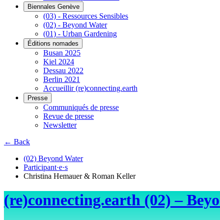
Biennales Genève
(03) - Ressources Sensibles
(02) - Beyond Water
(01) - Urban Gardening
Éditions nomades
Busan 2025
Kiel 2024
Dessau 2022
Berlin 2021
Accueillir (re)connecting.earth
Presse
Communiqués de presse
Revue de presse
Newsletter
← Back
(02) Beyond Water
Participant·e·s
Christina Hemauer & Roman Keller
(re)connecting.earth (02) – Bey