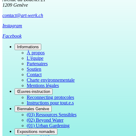
1209 Genève
contact@art-werk.ch
Instagram
Facebook
Informations
À propos
L'équipe
Partenaires
Soutien
Contact
Charte environnementale
Mentions légales
Œuvres-instruction
Reconnecting protocoles
Instructions pour tout.e.s
Biennales Genève
(03) Ressources Sensibles
(02) Beyond Water
(01) Urban Gardening
Expositions nomades