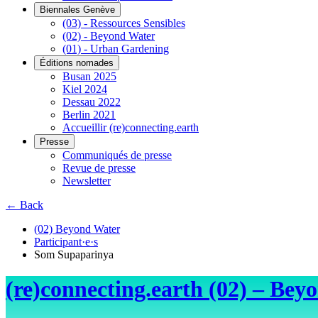
Biennales Genève
(03) - Ressources Sensibles
(02) - Beyond Water
(01) - Urban Gardening
Éditions nomades
Busan 2025
Kiel 2024
Dessau 2022
Berlin 2021
Accueillir (re)connecting.earth
Presse
Communiqués de presse
Revue de presse
Newsletter
← Back
(02) Beyond Water
Participant·e·s
Som Supaparinya
(re)connecting.earth (02) – Bey