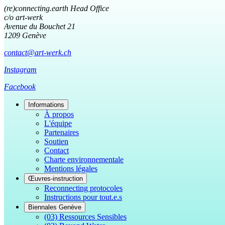
(re)connecting.earth Head Office
c/o art-werk
Avenue du Bouchet 21
1209 Genève
contact@art-werk.ch
Instagram
Facebook
Informations
À propos
L'équipe
Partenaires
Soutien
Contact
Charte environnementale
Mentions légales
Œuvres-instruction
Reconnecting protocoles
Instructions pour tout.e.s
Biennales Genève
(03) Ressources Sensibles