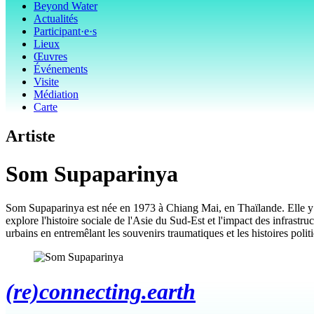
Beyond Water
Actualités
Participant·e·s
Lieux
Œuvres
Événements
Visite
Médiation
Carte
Artiste
Som Supaparinya
Som Supaparinya est née en 1973 à Chiang Mai, en Thaïlande. Elle y vit 
explore l'histoire sociale de l'Asie du Sud-Est et l'impact des infras
urbains en entremêlant les souvenirs traumatiques et les histoires poli
(re)connecting.earth