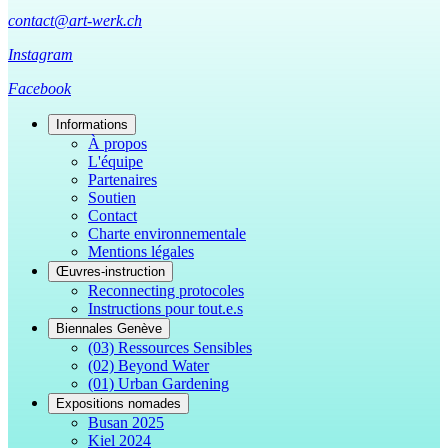
contact@art-werk.ch
Instagram
Facebook
Informations
À propos
L'équipe
Partenaires
Soutien
Contact
Charte environnementale
Mentions légales
Œuvres-instruction
Reconnecting protocoles
Instructions pour tout.e.s
Biennales Genève
(03) Ressources Sensibles
(02) Beyond Water
(01) Urban Gardening
Expositions nomades
Busan 2025
Kiel 2024