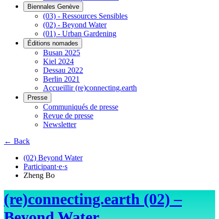
Biennales Genève
(03) - Ressources Sensibles
(02) - Beyond Water
(01) - Urban Gardening
Éditions nomades
Busan 2025
Kiel 2024
Dessau 2022
Berlin 2021
Accueillir (re)connecting.earth
Presse
Communiqués de presse
Revue de presse
Newsletter
← Back
(02) Beyond Water
Participant·e·s
Zheng Bo
(re)connecting.earth (02) –
Beyond Water