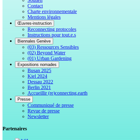
Soutien
Contact
Charte environnementale
Mentions légales
Œuvres-instruction
Reconnecting protocoles
Instructions pour tout.e.s
Biennales Genève
(03) Ressources Sensibles
(02) Beyond Water
(01) Urban Gardening
Expositions nomades
Busan 2025
Kiel 2024
Dessau 2022
Berlin 2021
Accueillir (re)connecting.earth
Presse
Communiqué de presse
Revue de presse
Newsletter
Partenaires