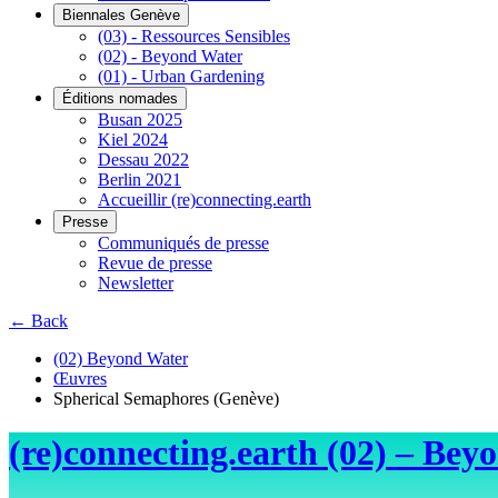
Biennales Genève
(03) - Ressources Sensibles
(02) - Beyond Water
(01) - Urban Gardening
Éditions nomades
Busan 2025
Kiel 2024
Dessau 2022
Berlin 2021
Accueillir (re)connecting.earth
Presse
Communiqués de presse
Revue de presse
Newsletter
← Back
(02) Beyond Water
Œuvres
Spherical Semaphores (Genève)
(re)connecting.earth (02) – Bey