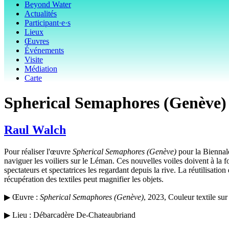
Beyond Water
Actualités
Participant·e·s
Lieux
Œuvres
Événements
Visite
Médiation
Carte
Spherical Semaphores (Genève)
Raul Walch
Pour réaliser l'œuvre
Spherical Semaphores (Genève)
pour la Biennal
naviguer les voiliers sur le Léman. Ces nouvelles voiles doivent à la foi
spectateurs et spectatrices les regardant depuis la rive. La réutilisat
récupération des textiles peut magnifier les objets.
▶ Œuvre :
Spherical Semaphores (Genève)
, 2023, Couleur textile sur
▶ Lieu : Débarcadère De-Chateaubriand