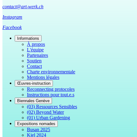
contact@art-werk.ch
Instagram
Facebook
Informations
À propos
L'équipe
Partenaires
Soutien
Contact
Charte environnementale
Mentions légales
Œuvres-instruction
Reconnecting protocoles
Instructions pour tout.e.s
Biennales Genève
(03) Ressources Sensibles
(02) Beyond Water
(01) Urban Gardening
Expositions nomades
Busan 2025
Kiel 2024