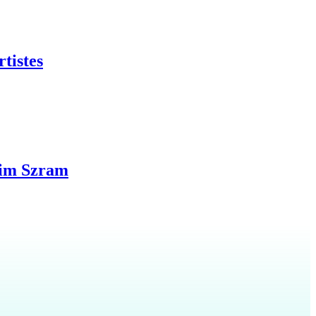
tistes
enim Szram