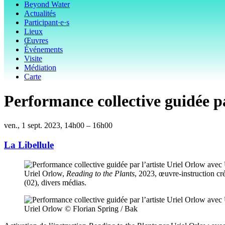
Beyond Water
Actualités
Participant·e·s
Lieux
Œuvres
Événements
Visite
Médiation
Carte
Performance collective guidée pa
ven., 1 sept. 2023, 14h00 – 16h00
La Libellule
Uriel Orlow,
Reading to the Plants
, 2023, œuvre-instruction cr
(02), divers médias.
Uriel Orlow © Florian Spring / Bak